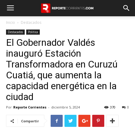
Inicio
Destacados
Destacados
Politica
El Gobernador Valdés
inauguró Estación
Transformadora en Curuzú
Cuatiá, que aumenta la
capacidad energética en la
ciudad
Por
Reporte Corrientes
-
diciembre 5, 2024
370
0
Compartir