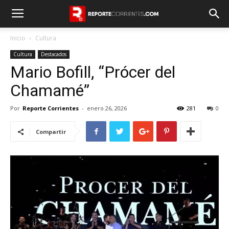
Inicio
Cultura
Cultura
Destacados
Mario Bofill, “Prócer del
Chamamé”
Por
Reporte Corrientes
-
enero 26, 2026
281
0
Compartir