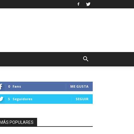
0
Fans
ME GUSTA
5
Seguidores
SEGUIR
MÁS POPULARES