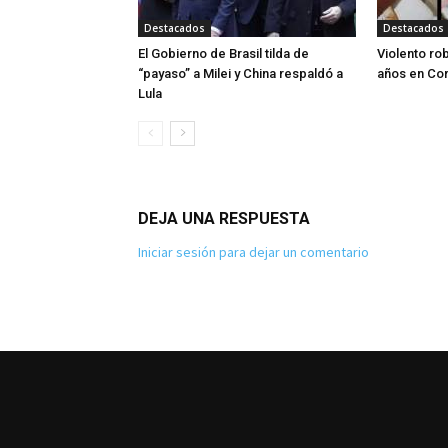
Destacados
Destacados
El Gobierno de Brasil tilda de
Violento ro
“payaso” a Milei y China respaldó a
años en Cor
Lula
DEJA UNA RESPUESTA
Iniciar sesión para dejar un comentario