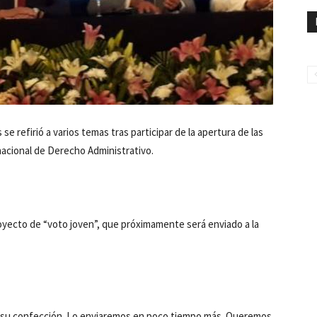
e refirió a varios temas tras participar de la apertura de las
nacional de Derecho Administrativo.
royecto de “voto joven”, que próximamente será enviado a la
n su confección. Lo enviaremos en poco tiempo más. Queremos