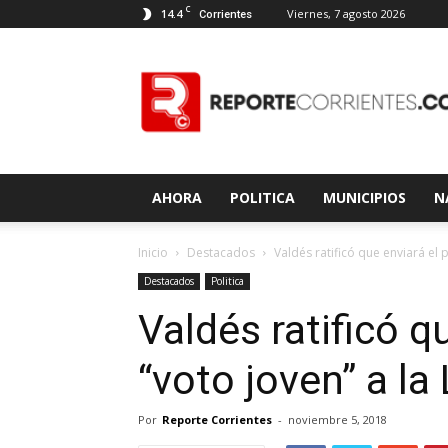
C
14.4
Viernes, 7 agosto 2026
Corrientes
Reporte
Corrientes
AHORA
POLITICA
MUNICIPIOS
N
Inicio
Destacados
Valdés ratificó que enviará el 
Destacados
Politica
Valdés ratificó q
“voto joven” a la
Por
Reporte Corrientes
-
noviembre 5, 2018