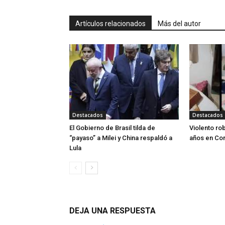
Artículos relacionados
Más del autor
Destacados
Destacados
El Gobierno de Brasil tilda de
Violento ro
“payaso” a Milei y China respaldó a
años en Cor
Lula
DEJA UNA RESPUESTA