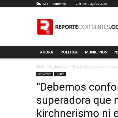
C
12.2
Viernes, 7 agosto 2026
Corrientes
Reporte
Corrientes
AHORA
POLITICA
MUNICIPIOS
N
Inicio
Destacados
“Debemos conformar una altern
Destacados
Politica
“Debemos confor
superadora que n
kirchnerismo ni 