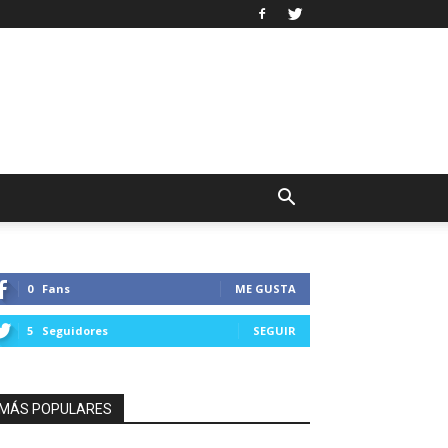
0
Fans
ME GUSTA
5
Seguidores
SEGUIR
MÁS POPULARES