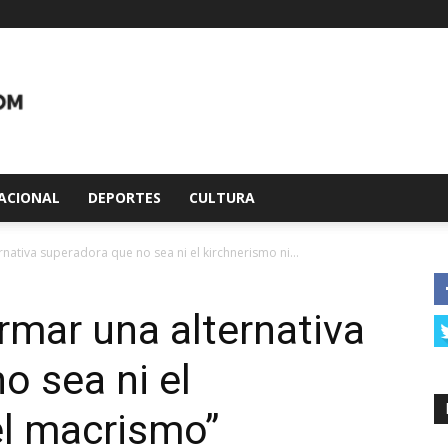
ACIONAL
DEPORTES
CULTURA
ativa superadora que no sea ni el kirchnerismo ni...
mar una alternativa
o sea ni el
el macrismo”